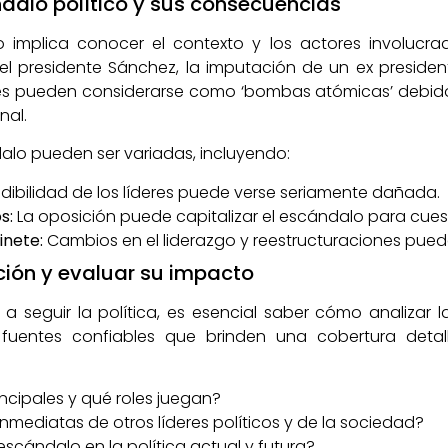
ndalo político y sus consecuencias
co implica conocer el contexto y los actores involucr
, el presidente Sánchez, la imputación de un ex presi
iones pueden considerarse como ‘bombas atómicas’ debid
nal.
lo pueden ser variadas, incluyendo:
dibilidad de los líderes puede verse seriamente dañada.
s:
La oposición puede capitalizar el escándalo para cuest
inete:
Cambios en el liderazgo y reestructuraciones pued
ción y evaluar su impacto
seguir la política, es esencial saber cómo analizar l
 fuentes confiables que brinden una cobertura detal
ncipales y qué roles juegan?
nmediatas de otros líderes políticos y de la sociedad?
escándalo en la política actual y futura?