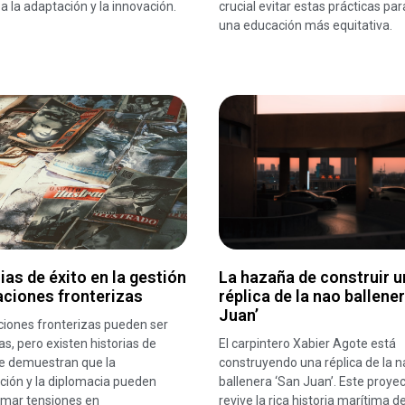
 a la adaptación y la innovación.
crucial evitar estas prácticas par
una educación más equitativa.
ias de éxito en la gestión
La hazaña de construir u
aciones fronterizas
réplica de la nao ballene
Juan’
ciones fronterizas pueden ser
s, pero existen historias de
El carpintero Xabier Agote está
ue demuestran que la
construyendo una réplica de la n
ción y la diplomacia pueden
ballenera ‘San Juan’. Este proye
rmar tensiones en
revive la rica historia marítima de