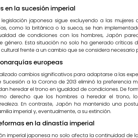
s en la sucesión imperial
a legislación japonesa sigue excluyendo a las mujeres d
as, como la británica o la sueca, se han implementado
gualdad de condiciones con los hombres, Japón par
 de género. Esta situación no solo ha generado críticas 
a cultural frente a un cambio que se considera necesario
onarquías europeas
lizado cambios significativos para adaptarse a las expe
e Sucesión a la Corona de 2013 eliminó la preferencia m
an heredar el trono en igualdad de condiciones. De forma
mismo derecho que los hombres a heredar el trono, 
 realeza. En contraste, Japón ha mantenido una postu
milia imperial y, eventualmente, a su extinción.
reformas en la dinastía imperial
ión imperial japonesa no solo afecta la continuidad de la