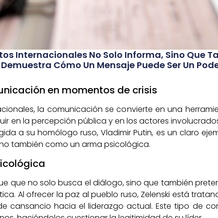
os Internacionales No Solo Informa, Sino Que Ta
ki Demuestra Cómo Un Mensaje Puede Ser Un Pod
unicación en momentos de crisis
acionales, la comunicación se convierte en una herramie
fluir en la percepción pública y en los actores involucrado
irigida a su homólogo ruso, Vladimir Putin, es un claro
, sino también como un arma psicológica.
icológica
ue que no solo busca el diálogo, sino que también prete
tica. Al ofrecer la paz al pueblo ruso, Zelenski está tratan
 de cansancio hacia el liderazgo actual. Este tipo de 
anos, haciéndolos cuestionar la legitimidad de su líder.