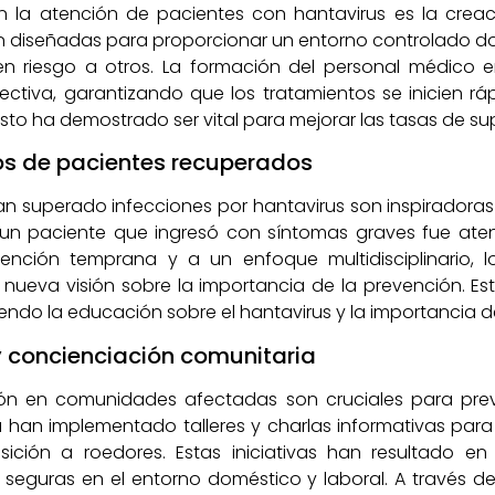
 la atención de pacientes con hantavirus es la creac
án diseñadas para proporcionar un entorno controlado do
n riesgo a otros. La formación del personal médico 
ctiva, garantizando que los tratamientos se inicien r
sto ha demostrado ser vital para mejorar las tasas de su
ios de pacientes recuperados
an superado infecciones por hantavirus son inspiradoras
, un paciente que ingresó con síntomas graves fue at
tención temprana y a un enfoque multidisciplinario, 
ueva visión sobre la importancia de la prevención. Est
ndo la educación sobre el hantavirus y la importancia d
y concienciación comunitaria
 en comunidades afectadas son cruciales para preven
 han implementado talleres y charlas informativas para
sición a roedores. Estas iniciativas han resultado 
seguras en el entorno doméstico y laboral. A través de