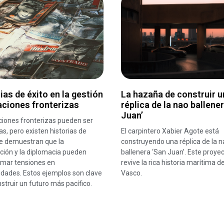
ias de éxito en la gestión
La hazaña de construir u
aciones fronterizas
réplica de la nao ballene
Juan’
ciones fronterizas pueden ser
s, pero existen historias de
El carpintero Xabier Agote está
ue demuestran que la
construyendo una réplica de la n
ción y la diplomacia pueden
ballenera ‘San Juan’. Este proye
rmar tensiones en
revive la rica historia marítima de
idades. Estos ejemplos son clave
Vasco.
struir un futuro más pacífico.