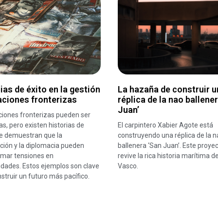
ias de éxito en la gestión
La hazaña de construir u
aciones fronterizas
réplica de la nao ballene
Juan’
ciones fronterizas pueden ser
s, pero existen historias de
El carpintero Xabier Agote está
ue demuestran que la
construyendo una réplica de la n
ción y la diplomacia pueden
ballenera ‘San Juan’. Este proye
rmar tensiones en
revive la rica historia marítima de
idades. Estos ejemplos son clave
Vasco.
struir un futuro más pacífico.