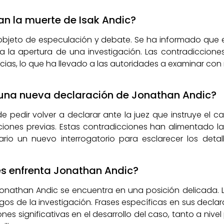
an la muerte de Isak Andic?
 objeto de especulación y debate. Se ha informado que 
a la apertura de una investigación. Las contradicciones
as, lo que ha llevado a las autoridades a examinar co
o una nueva declaración de Jonathan Andic?
 pedir volver a declarar ante la juez que instruye el c
iones previas. Estas contradicciones han alimentado l
ario un nuevo interrogatorio para esclarecer los deta
es enfrenta Jonathan Andic?
nathan Andic se encuentra en una posición delicada. L
gos de la investigación. Frases específicas en sus decla
es significativas en el desarrollo del caso, tanto a niv