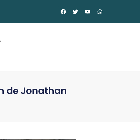
©
ón de Jonathan