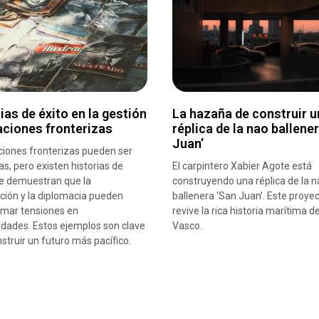
ias de éxito en la gestión
La hazaña de construir u
aciones fronterizas
réplica de la nao ballene
Juan’
ciones fronterizas pueden ser
s, pero existen historias de
El carpintero Xabier Agote está
ue demuestran que la
construyendo una réplica de la n
ción y la diplomacia pueden
ballenera ‘San Juan’. Este proye
rmar tensiones en
revive la rica historia marítima de
idades. Estos ejemplos son clave
Vasco.
struir un futuro más pacífico.