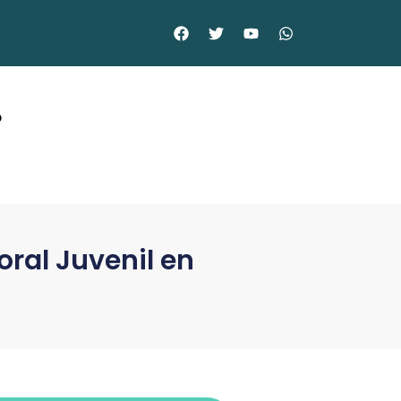
©
ral Juvenil en