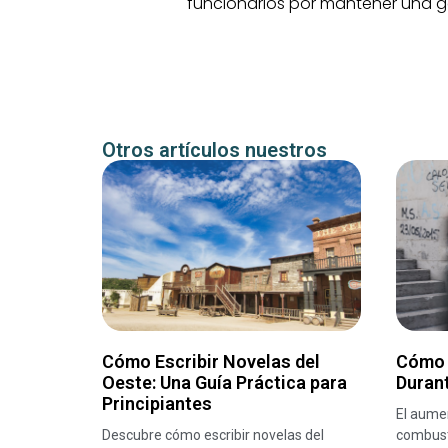
funcionarios por mantener una ge
Otros artículos nuestros
Cómo Escribir Novelas del
Cómo 
Oeste: Una Guía Práctica para
Durant
Principiantes
El aumen
Descubre cómo escribir novelas del
combust