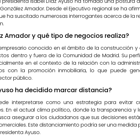
a presidenta Isabel Díaz Ayuso ha tomado una postura d
González Amador. Desde el Ejecutivo regional se ha afi
o que ha suscitado numerosas interrogantes acerca de la r
n.
z Amador y qué tipo de negocios realiza?
mpresario conocido en el ámbito de la construcción y d
ctos dentro y fuera de la Comunidad de Madrid. Su perf
cialmente en el contexto de la relación con la administ
dos con la promoción inmobiliaria, lo que puede gen
ector público.
Ayuso ha decidido marcar distancia?
uede interpretarse como una estrategia para evitar c
és. En el actual clima político, donde la transparencia y 
sca asegurar a los ciudadanos que sus decisiones están 
omerciales. Este distanciamiento podría ser una medida
presidenta Ayuso.