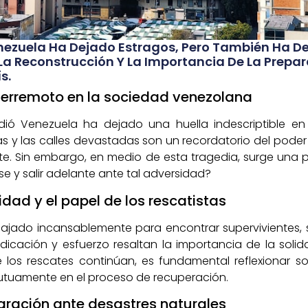
enezuela Ha Dejado Estragos, Pero También Ha De
 La Reconstrucción Y La Importancia De La Prepa
s.
 terremoto en la sociedad venezolana
dió Venezuela ha dejado una huella indescriptible en
s y las calles devastadas son un recordatorio del poder
te. Sin embargo, en medio de esta tragedia, surge una 
e y salir adelante ante tal adversidad?
dad y el papel de los rescatistas
abajado incansablemente para encontrar supervivientes
cación y esfuerzo resaltan la importancia de la solid
e los rescates continúan, es fundamental reflexiona
tuamente en el proceso de recuperación.
aración ante desastres naturales